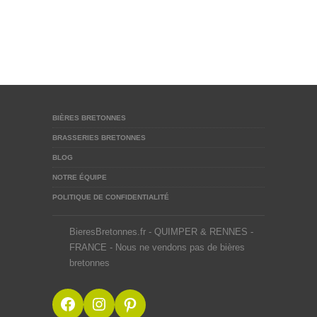
BIÈRES BRETONNES
BRASSERIES BRETONNES
BLOG
NOTRE ÉQUIPE
POLITIQUE DE CONFIDENTIALITÉ
BieresBretonnes.fr - QUIMPER & RENNES -
FRANCE - Nous ne vendons pas de bières
bretonnes
Facebook
Instagram
Pinterest