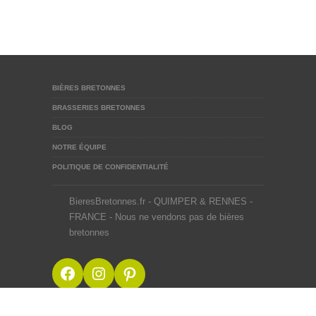
BIÈRES BRETONNES
BRASSERIES BRETONNES
BLOG
NOTRE ÉQUIPE
POLITIQUE DE CONFIDENTIALITÉ
BieresBretonnes.fr - QUIMPER & RENNES -
FRANCE - Nous ne vendons pas de bières
bretonnes
Facebook
Instagram
Pinterest