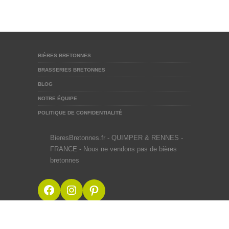
BIÈRES BRETONNES
BRASSERIES BRETONNES
BLOG
NOTRE ÉQUIPE
POLITIQUE DE CONFIDENTIALITÉ
BieresBretonnes.fr - QUIMPER & RENNES -
FRANCE - Nous ne vendons pas de bières
bretonnes
Facebook
Instagram
Pinterest