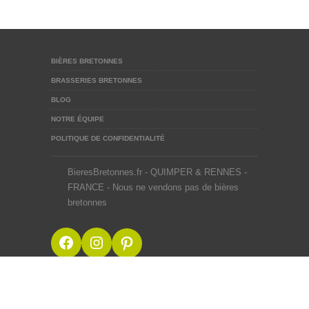
BIÈRES BRETONNES
BRASSERIES BRETONNES
BLOG
NOTRE ÉQUIPE
POLITIQUE DE CONFIDENTIALITÉ
BieresBretonnes.fr - QUIMPER & RENNES -
FRANCE - Nous ne vendons pas de bières
bretonnes
Facebook
Instagram
Pinterest
BieresBretonnes.fr © 2012-2026
Mentions Légales