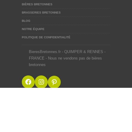
BIÈRES BRETONNES
BRASSERIES BRETONNES
BLOG
NOTRE ÉQUIPE
POLITIQUE DE CONFIDENTIALITÉ
BieresBretonnes.fr - QUIMPER & RENNES -
FRANCE - Nous ne vendons pas de bières
bretonnes
Facebook
Instagram
Pinterest
BieresBretonnes.fr © 2012-2026
Mentions Légales
Site créé en BZH avec ♥ du malt et du houblon par une
équipe de passionnés
Webdesigner Rennes