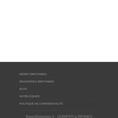
BIÈRES BRETONNES
BRASSERIES BRETONNES
BLOG
NOTRE ÉQUIPE
POLITIQUE DE CONFIDENTIALITÉ
BieresBretonnes.fr - QUIMPER & RENNES -