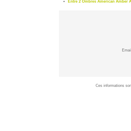
Entre 2 Ombres American Amber A
Emai
Ces informations son