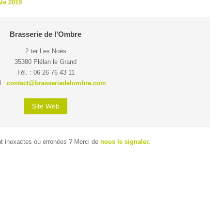
le 2019
Brasserie de l’Ombre
2 ter Les Noës
35380 Plélan le Grand
Tél. : 06 26 76 43 11
l :
contact@brasseriedelombre.com
Site Web
t inexactes ou erronées ? Merci de
nous le signaler.