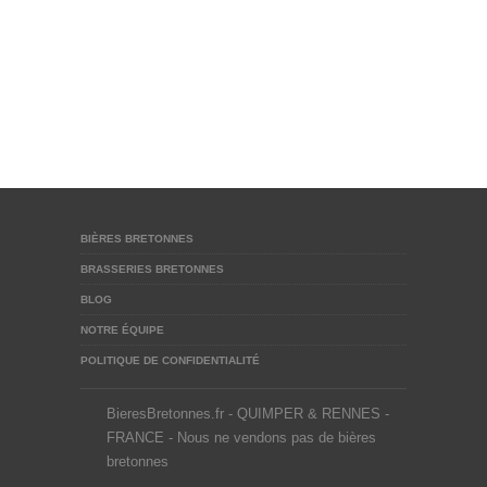
BIÈRES BRETONNES
BRASSERIES BRETONNES
BLOG
NOTRE ÉQUIPE
POLITIQUE DE CONFIDENTIALITÉ
BieresBretonnes.fr - QUIMPER & RENNES -
FRANCE - Nous ne vendons pas de bières
bretonnes