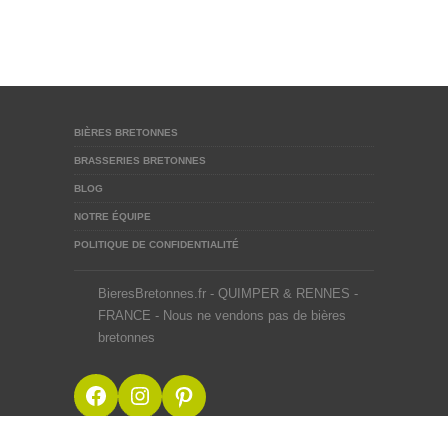
BIÈRES BRETONNES
BRASSERIES BRETONNES
BLOG
NOTRE ÉQUIPE
POLITIQUE DE CONFIDENTIALITÉ
BieresBretonnes.fr - QUIMPER & RENNES -
FRANCE - Nous ne vendons pas de bières
bretonnes
Facebook
Instagram
Pinterest