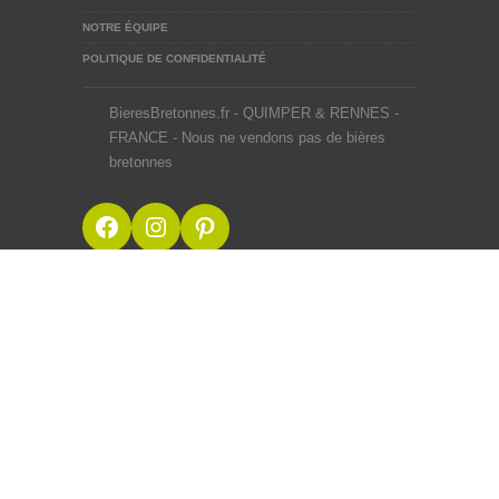
NOTRE ÉQUIPE
POLITIQUE DE CONFIDENTIALITÉ
BieresBretonnes.fr - QUIMPER & RENNES -
FRANCE - Nous ne vendons pas de bières
bretonnes
Facebook
Instagram
Pinterest
BieresBretonnes.fr © 2012-2026
Mentions Légales
Site créé en BZH avec ♥ du malt et du houblon par une
équipe de passionnés
Webdesigner Rennes
L’abus d’alcool est dangereux pour la
santé, à consommer avec modération.