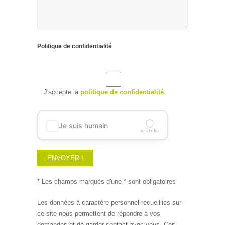
Politique de confidentialité
J'accepte la
politique de confidentialité
.
Je suis humain
gaitcha
* Les champs marqués d'une * sont obligatoires
Alternative:
Les données à caractère personnel recueillies sur
ce site nous permettent de répondre à vos
demandes et de garder contact avec vous. Ces