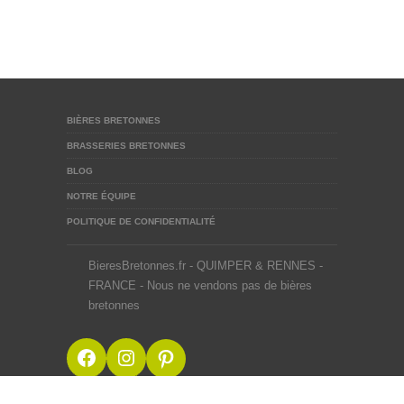
BIÈRES BRETONNES
BRASSERIES BRETONNES
BLOG
NOTRE ÉQUIPE
POLITIQUE DE CONFIDENTIALITÉ
BieresBretonnes.fr - QUIMPER & RENNES -
FRANCE - Nous ne vendons pas de bières
bretonnes
Facebook
Instagram
Pinterest