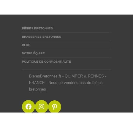
BIÈRES BRETONNES
BRASSERIES BRETONNES
BLOG
NOTRE ÉQUIPE
POLITIQUE DE CONFIDENTIALITÉ
BieresBretonnes.fr - QUIMPER & RENNES -
FRANCE - Nous ne vendons pas de bières
bretonnes
Facebook
Instagram
Pinterest