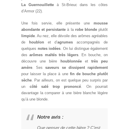
La Guernouillette
à St-Brieuc dans les côtes
d’Armor (22).
Une fois servie, elle présente une
mousse
abondante et persistante
à la
robe blonde
plutôt
limpide
. Au nez, elle dévoile des arômes agréables
de
houblon
et d’
agrumes
accompagnés de
quelques
notes iodées
. On lui distingue également
des
arômes maltés très légers
. En bouche, on
découvre une bière
houblonnée
et
très peu
amère
. Ses
saveurs se dissipent rapidement
pour laisser la place à une
fin de bouche plutôt
sèche
. Par ailleurs, on est quelque peu surpris par
un
côté salé trop prononcé
. On pourrait
davantage la comparer à une bière blanche légère
qu’à une blonde.
Notre avis :
Que penser de cette bière ? C’est