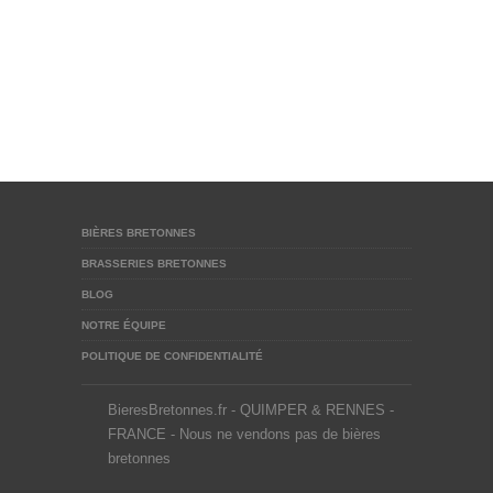
BIÈRES BRETONNES
BRASSERIES BRETONNES
BLOG
NOTRE ÉQUIPE
POLITIQUE DE CONFIDENTIALITÉ
BieresBretonnes.fr - QUIMPER & RENNES -
FRANCE - Nous ne vendons pas de bières
bretonnes