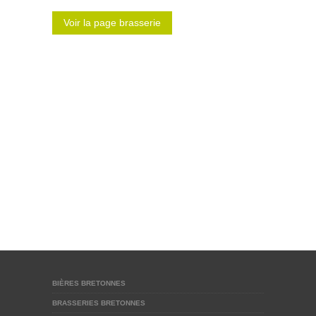
Voir la page brasserie
BIÈRES BRETONNES
BRASSERIES BRETONNES