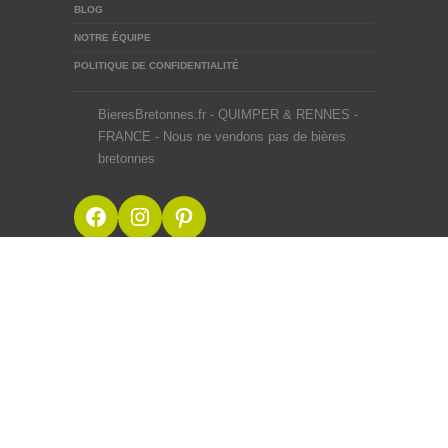
BLOG
NOTRE ÉQUIPE
POLITIQUE DE CONFIDENTIALITÉ
BieresBretonnes.fr - QUIMPER & RENNES -
FRANCE - Nous ne vendons pas de bières
bretonnes
Facebook
Instagram
Pinterest
BieresBretonnes.fr © 2012-2026
Mentions Légales
Site créé en BZH avec ♥ du malt et du houblon par une
équipe de passionnés
Webdesigner Rennes
L’abus d’alcool est dangereux pour la
santé, à consommer avec modération.