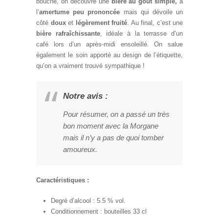
bouche, on découvre une
bière au goût simple,
à
l’
amertume peu prononcée
mais qui dévoile un
côté
doux
et
légèrement fruité
. Au final, c’est une
bière rafraîchissante
, idéale à la terrasse d’un
café lors d’un après-midi ensoleillé. On salue
également le soin apporté au design de l’étiquette,
qu’on a vraiment trouvé sympathique !
Notre avis :
Pour résumer, on a passé un très
bon moment avec la Morgane
mais il n’y a pas de quoi tomber
amoureux.
Caractéristiques :
Degré d’alcool : 5.5 % vol.
Conditionnement : bouteilles 33 cl