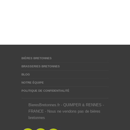
BIÈRES BRETONNES
BRASSERIES BRETONNES
BLOG
NOTRE ÉQUIPE
POLITIQUE DE CONFIDENTIALITÉ
BieresBretonnes.fr - QUIMPER & RENNES -
FRANCE - Nous ne vendons pas de bières
bretonnes