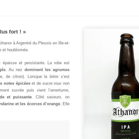
lus fort ! »
thanor à Argentré du Plessis en Ille-et-
e et houblonnée.
épaisse et persistante. La robe est
gés
. Au nez
dominent les agrumes
e, de citron). Lorsque la bière s’est
es notes épicées
et de sucre roux non
ement sucrée puis vient l’amertume,
de et puissante
. Côté saveurs, on
darine et les écorces d’orange
. Elle