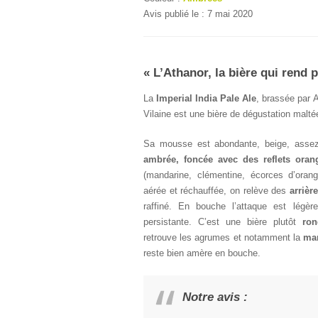
Avis publié le : 7 mai 2020
« L’Athanor, la bière qui rend p
La
Imperial India Pale Ale
, brassée par A
Vilaine est une bière de dégustation malté
Sa mousse est abondante, beige, assez 
ambrée, foncée avec des reflets oran
(mandarine, clémentine, écorces d’orang
aérée et réchauffée, on relève des
arrièr
raffiné. En bouche l’attaque est légèr
persistante. C’est une bière plutôt
ron
retrouve les agrumes et notamment la
man
reste bien amère en bouche.
Notre avis :