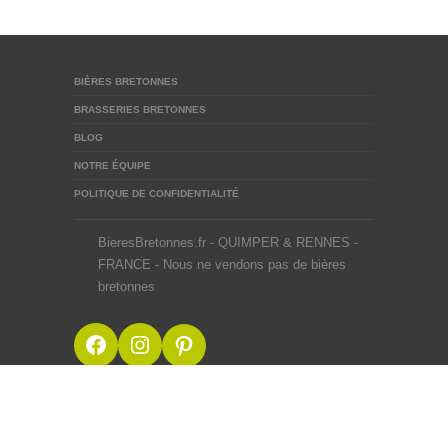
BIÈRES BRETONNES
BRASSERIES BRETONNES
BLOG
NOTRE ÉQUIPE
POLITIQUE DE CONFIDENTIALITÉ
BieresBretonnes.fr - QUIMPER & RENNES -
FRANCE - Nous ne vendons pas de bières
bretonnes
Facebook
Instagram
Pinterest
BieresBretonnes.fr © 2012-2026
Mentions Légales