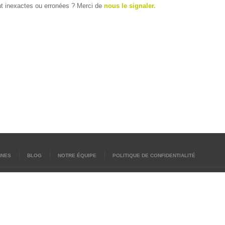
t inexactes ou erronées ? Merci de
nous le signaler.
NNES
BLOG
NOTRE ÉQUIPE
POLITIQUE DE CONFIDENTIALITÉ
NES - FRANCE - Nous ne vendons pas de bières bretonnes
ales
Site créé en BZH avec ♥ du malt et du houblon par une équipe de passionnés