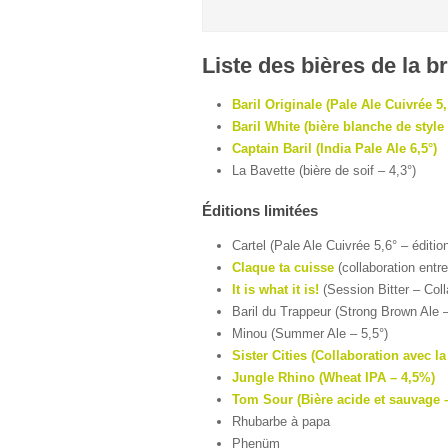
Liste des bières de la b
Baril Originale (Pale Ale Cuivrée 5,
Baril White (bière blanche de styl
Captain Baril (India Pale Ale 6,5°)
La Bavette (bière de soif – 4,3°)
Éditions limitées
Cartel (Pale Ale Cuivrée 5,6° – édition
Claque ta cuisse
(collaboration entr
It is what it is!
(Session Bitter – Coll
Baril du Trappeur (Strong Brown Ale –
Minou (Summer Ale – 5,5°)
Sister Cities (Collaboration avec
Jungle Rhino (Wheat IPA – 4,5%)
Tom Sour (Bière acide et sauvage 
Rhubarbe à papa
Phenüm