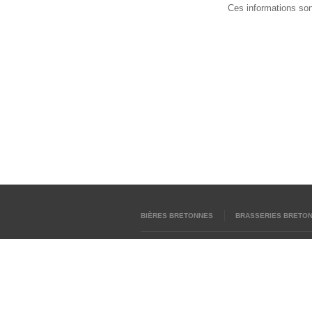
Ces informations son
BIÈRES BRETONNES
BRASSERIES BRETO
BieresBretonnes.fr - QUIMPER & REN
BieresBretonnes.fr © 2012-2026
Mentions Lég