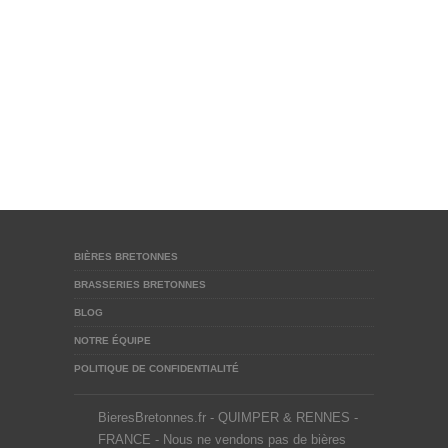
BIÈRES BRETONNES
BRASSERIES BRETONNES
BLOG
NOTRE ÉQUIPE
POLITIQUE DE CONFIDENTIALITÉ
BieresBretonnes.fr - QUIMPER & RENNES -
FRANCE - Nous ne vendons pas de bières