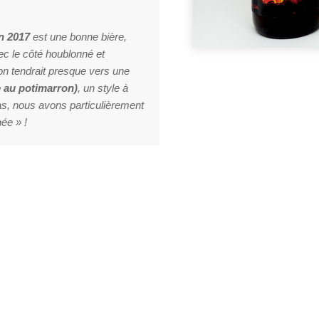
n 2017
est une bonne bière,
vec le côté houblonné et
n tendrait presque vers une
e au potimarron)
, un style à
as, nous avons particulièrement
née » !