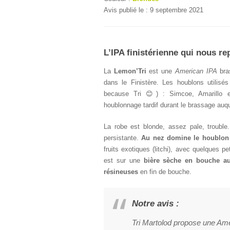
Avis publié le : 9 septembre 2021
L’IPA finistérienne qui nous r
La
Lemon’Tri
est une
American IPA
bra
dans le Finistère. Les houblons utilisé
because Tri 😊) : Simcoe, Amarillo et
houblonnage tardif durant le brassage auqu
La robe est blonde, assez pale, troubl
persistante.
Au nez domine le houblon e
fruits exotiques (litchi), avec quelques 
est sur une
bière sèche en bouche a
résineuses
en fin de bouche.
Notre avis :
Tri Martolod propose une Ame