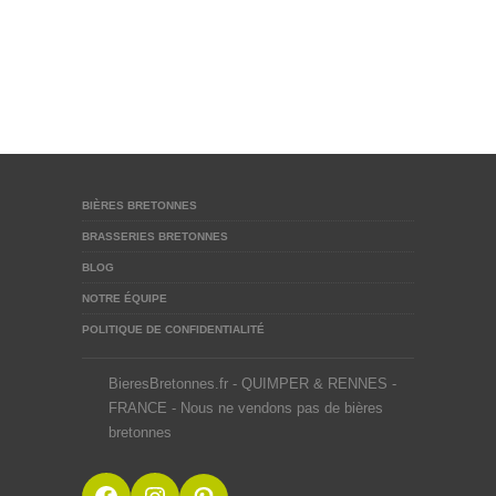
BIÈRES BRETONNES
BRASSERIES BRETONNES
BLOG
NOTRE ÉQUIPE
POLITIQUE DE CONFIDENTIALITÉ
BieresBretonnes.fr - QUIMPER & RENNES -
FRANCE - Nous ne vendons pas de bières
bretonnes
Facebook
Instagram
Pinterest