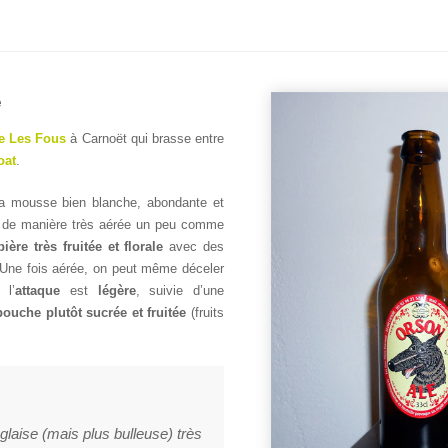
e
ie Les Fous
à Carnoët qui brasse entre
oat
.
a mousse bien blanche, abondante et
re de manière très aérée un peu comme
bière très fruitée et florale
avec des
 Une fois aérée, on peut même déceler
 l’
attaque
est
légère
, suivie d’une
bouche plutôt sucrée et fruitée
(fruits
glaise (mais plus bulleuse) très