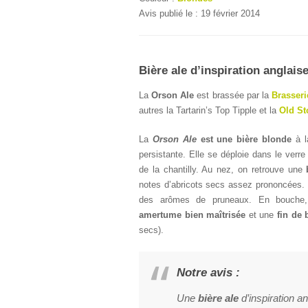
Avis publié le : 19 février 2014
Bière ale d’inspiration anglais
La
Orson Ale
est brassée par la
Brasser
autres la Tartarin’s Top Tipple et la
Old St
La
Orson Ale
est une bière blonde
à l
persistante. Elle se déploie dans le ver
de la chantilly. Au nez, on retrouve une
notes d’abricots secs assez prononcées.
des arômes de pruneaux. En bouche,
amertume bien maîtrisée
et une
fin de 
secs).
Notre avis :
Une
bière ale
d’inspiration an