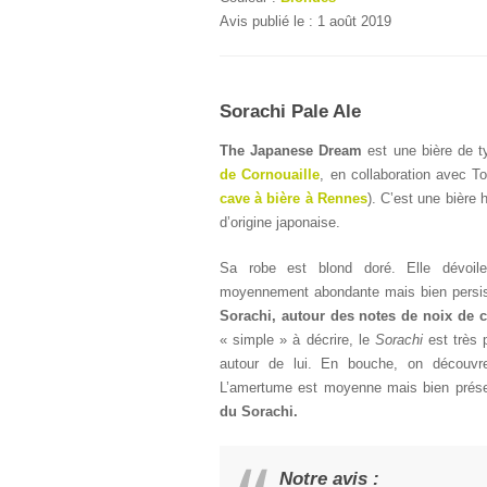
Avis publié le : 1 août 2019
Sorachi Pale Ale
The Japanese Dream
est une bière de t
de Cornouaille
, en collaboration avec T
cave à bière à Rennes
). C’est une bière
d’origine japonaise.
Sa robe est blond doré. Elle dévoil
moyennement abondante mais bien persi
Sorachi, autour des notes de noix de co
« simple » à décrire, le
Sorachi
est très p
autour de lui. En bouche, on découvre
L’amertume est moyenne mais bien prés
du Sorachi.
Notre avis :