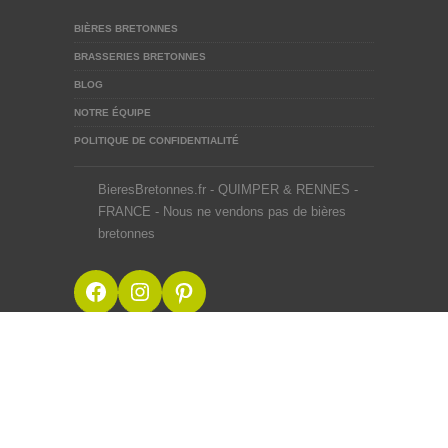
BIÈRES BRETONNES
BRASSERIES BRETONNES
BLOG
NOTRE ÉQUIPE
POLITIQUE DE CONFIDENTIALITÉ
BieresBretonnes.fr - QUIMPER & RENNES -
FRANCE - Nous ne vendons pas de bières
bretonnes
Facebook
Instagram
Pinterest
BieresBretonnes.fr © 2012-2026
Mentions Légales
Site créé en BZH avec ♥ du malt et du houblon par une
équipe de passionnés
Webdesigner Rennes