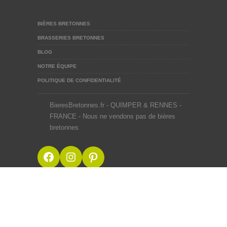
BIÈRES BRETONNES
BRASSERIES BRETONNES
BLOG
NOTRE ÉQUIPE
POLITIQUE DE CONFIDENTIALITÉ
BieresBretonnes.fr - QUIMPER & RENNES -
FRANCE - Nous ne vendons pas de bières
bretonnes
Facebook
Instagram
Pinterest
BieresBretonnes.fr © 2012-2026
Mentions Légales
Site créé en BZH avec ♥ du malt et du houblon par une
équipe de passionnés