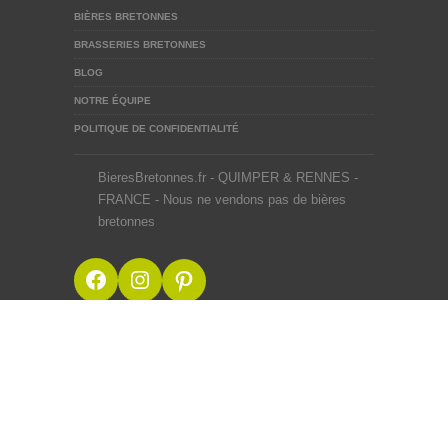
BIÈRES BRETONNES
BRASSERIES BRETONNES
BLOG
NOTRE ÉQUIPE
POLITIQUE DE CONFIDENTIALITÉ
BieresBretonnes.fr - QUIMPER & RENNES -
FRANCE - Nous ne vendons pas de bières
bretonnes
Facebook
Instagram
Pinterest
BieresBretonnes.fr © 2012-2026
Mentions Légales
Site créé en BZH avec ♥ du malt et du houblon par une
équipe de passionnés
Webdesigner Rennes