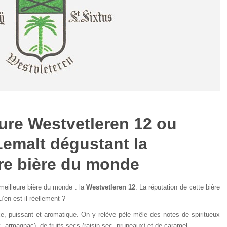
ure Westvetleren 12 ou
emalt dégustant la
re bière du monde
meilleure bière du monde : la
Westvetleren 12
. La réputation de cette bière
u’en est-il réellement ?
e, puissant et aromatique. On y relève pèle mêle des notes de spiritueux
, armagnac), de fruits secs (raisin sec, pruneaux) et de caramel.