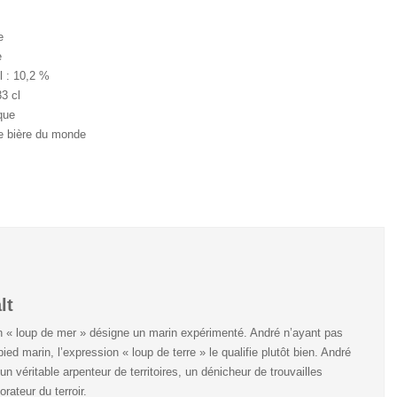
e
e
l : 10,2 %
3 cl
que
re bière du monde
lt
n « loup de mer » désigne un marin expérimenté. André n’ayant pas
pied marin, l’expression « loup de terre » le qualifie plutôt bien. André
un véritable arpenteur de territoires, un dénicheur de trouvailles
orateur du terroir.