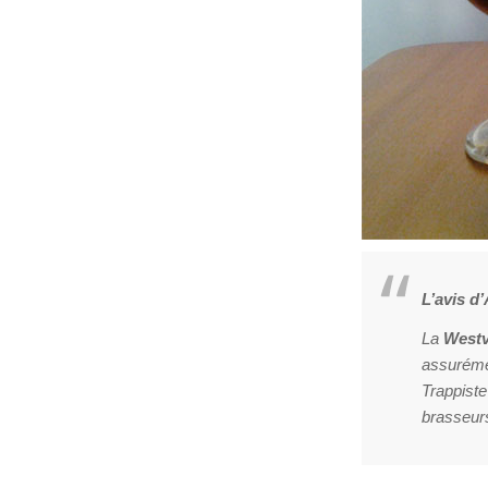
L’avis d
La
Westv
assuréme
Trappiste
brasseurs