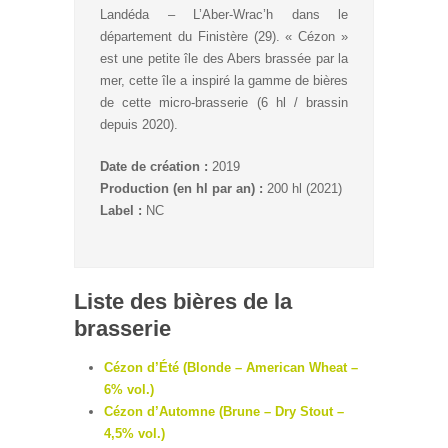
Landéda – L’Aber-Wrac’h dans le
département du Finistère (29). « Cézon »
est une petite île des Abers brassée par la
mer, cette île a inspiré la gamme de bières
de cette micro-brasserie (6 hl / brassin
depuis 2020).
Date de création :
2019
Production (en hl par an) :
200 hl (2021)
Label :
NC
Liste des bières de la
brasserie
Cézon d’Été (Blonde – American Wheat –
6% vol.)
Cézon d’Automne (Brune – Dry Stout –
4,5% vol.)