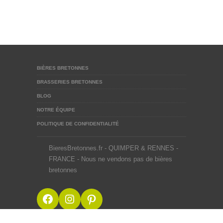
BIÈRES BRETONNES
BRASSERIES BRETONNES
BLOG
NOTRE ÉQUIPE
POLITIQUE DE CONFIDENTIALITÉ
BieresBretonnes.fr - QUIMPER & RENNES -
FRANCE - Nous ne vendons pas de bières
bretonnes
Facebook
Instagram
Pinterest