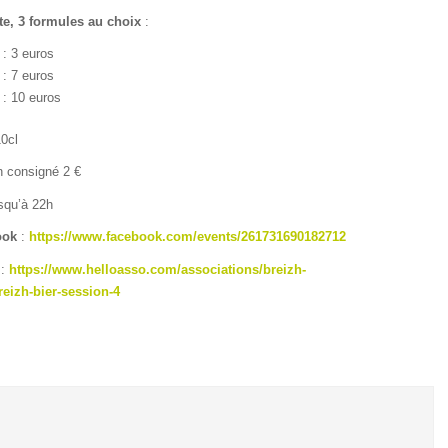
e, 3 formules au choix
:
 : 3 euros
 : 7 euros
 : 10 euros
0cl
n consigné 2 €
squ’à 22h
ook
:
https://www.facebook.com/events/261731690182712
:
https://www.helloasso.com/associations/breizh-
eizh-bier-session-4