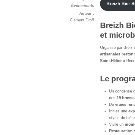
Breizh Bier 
Événements
Auteur :
Clément Droff
Breizh Bi
et micro
Organisé par Breizh
artisanales breton
Saint-Hélier
à Renn
Le progra
Un condensé de
des
19 brasse
De
vraies ren
Initiez une
exp
styles de bière
Vivre un
mome
Restauration 