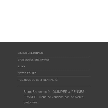
BIÈRES BRETONNES
BRASSERIES BRETONNES
BLOG
NOTRE ÉQUIPE
POLITIQUE DE CONFIDENTIALITÉ
BieresBretonnes.fr - QUIMPER & RENNES -
FRANCE - Nous ne vendons pas de bières
bretonnes