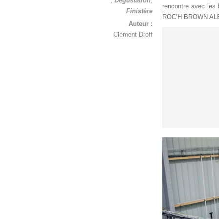
,
Dégustation
,
rencontre avec les 
Finistère
ROC’H BROWN ALE. V
Auteur :
Clément Droff