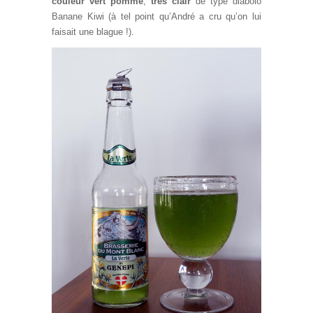
couleur vert pomme
,
très clair
de type diabolo
Banane Kiwi (à tel point qu’André a cru qu’on lui
faisait une blague !).