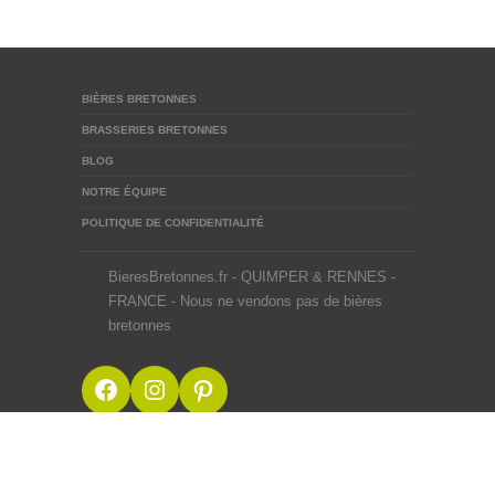
BIÈRES BRETONNES
BRASSERIES BRETONNES
BLOG
NOTRE ÉQUIPE
POLITIQUE DE CONFIDENTIALITÉ
BieresBretonnes.fr - QUIMPER & RENNES -
FRANCE - Nous ne vendons pas de bières
bretonnes
Facebook
Instagram
Pinterest
BieresBretonnes.fr © 2012-2026
Mentions Légales