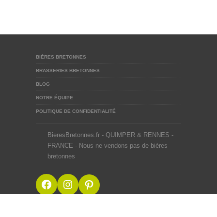
BIÈRES BRETONNES
BRASSERIES BRETONNES
BLOG
NOTRE ÉQUIPE
POLITIQUE DE CONFIDENTIALITÉ
BieresBretonnes.fr - QUIMPER & RENNES -
FRANCE - Nous ne vendons pas de bières
bretonnes
Facebook
Instagram
Pinterest