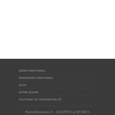
BIÈRES BRETONNES
BRASSERIES BRETONNES
BLOG
NOTRE ÉQUIPE
POLITIQUE DE CONFIDENTIALITÉ
BieresBretonnes.fr - QUIMPER & RENNES -