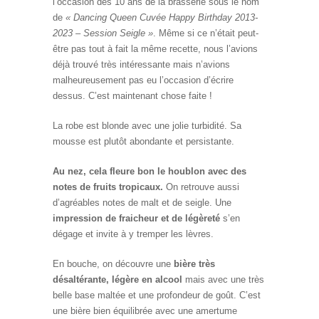
l’occasion des 10 ans de la brasserie sous le nom
de
« Dancing Queen Cuvée Happy Birthday 2013-
2023 – Session Seigle »
. Même si ce n’était peut-
être pas tout à fait la même recette, nous l’avions
déjà trouvé très intéressante mais n’avions
malheureusement pas eu l’occasion d’écrire
dessus. C’est maintenant chose faite !
La robe est blonde avec une jolie turbidité. Sa
mousse est plutôt abondante et persistante.
Au nez, cela fleure bon le houblon avec des
notes de fruits tropicaux.
On retrouve aussi
d’agréables notes de malt et de seigle. Une
impression de fraicheur et de légèreté
s’en
dégage et invite à y tremper les lèvres.
En bouche, on découvre une
bière très
désaltérante, légère en alcool
mais avec une très
belle base maltée et une profondeur de goût. C’est
une bière bien équilibrée avec une amertume