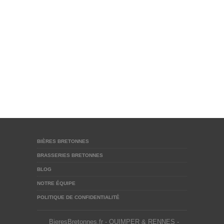
BIÈRES BRETONNES
BRASSERIES BRETONNES
BLOG
NOTRE ÉQUIPE
POLITIQUE DE CONFIDENTIALITÉ
BieresBretonnes.fr - QUIMPER & RENNES -