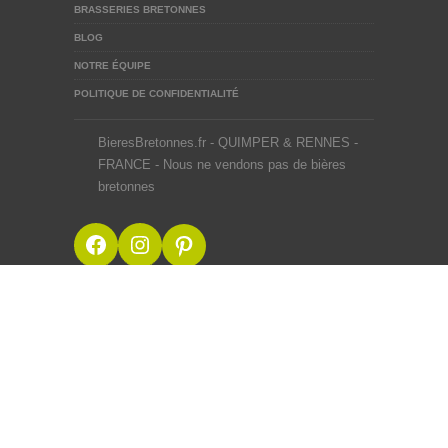
BRASSERIES BRETONNES
BLOG
NOTRE ÉQUIPE
POLITIQUE DE CONFIDENTIALITÉ
BieresBretonnes.fr - QUIMPER & RENNES -
FRANCE - Nous ne vendons pas de bières
bretonnes
Facebook
Instagram
Pinterest
BieresBretonnes.fr © 2012-2026
Mentions Légales
Site créé en BZH avec ♥ du malt et du houblon par une
équipe de passionnés
Webdesigner Rennes
L’abus d’alcool est dangereux pour la
santé, à consommer avec modération.