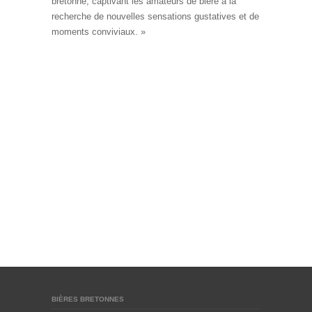
bretonne, captivant les amateurs de bière à la
recherche de nouvelles sensations gustatives et de
moments conviviaux. »
BIÈRES BRETONNES