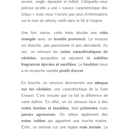
avoine, seigle, épeautre et millet). L’étiquette nous
précise qu’elle a une « saveur caractéristique des
Islays » mais nous n’avons pas plus d’informations
sur le nom du whisky vieilli dans le fût à l’origine.
Une fois servie, cette bière dévoile une
robe
orangée
avec un
trouble prononcé
. La mousse
est blanche, peu persistante et peu abondante. Au
nez, on retrouve les
notes caractéristiques de
céréales
, auxquelles se rajoutent de
subtiles
fragrances épicées et vanillées
. Le
houblon
nous
a en revanche semblé
plutôt discret
.
En bouche, on retrouve directement une
attaque
sur les céréales
, une caractéristique de la Sant
Erwann. C’est ensuite que se fait la différence de
cette édition. En effet, on se retrouve face à des
notes fumées et tourbées
, bien
présentes
mais
jamais agressives
. On relève également des
notes iodées
qui apportent une touche marine.
Enfin, on termine sur une légère
note boisée
. Le