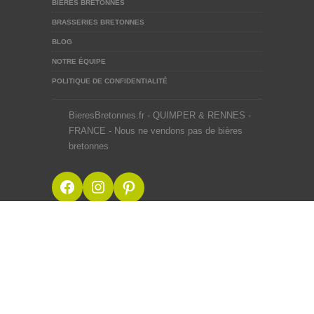
BIÈRES BRETONNES
BRASSERIES BRETONNES
BLOG
NOTRE ÉQUIPE
POLITIQUE DE CONFIDENTIALITÉ
BieresBretonnes.fr - QUIMPER & RENNES -
FRANCE - Nous ne vendons pas de bières
bretonnes
Facebook
Instagram
Pinterest
BieresBretonnes.fr © 2012-2026
Mentions Légales
Site créé en BZH avec ♥ du malt et du houblon par une
équipe de passionnés
Webdesigner Rennes