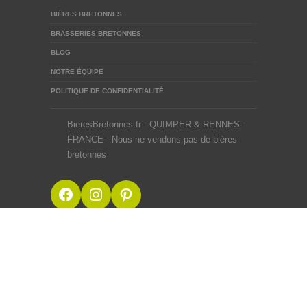
BIÈRES BRETONNES
BRASSERIES BRETONNES
BLOG
NOTRE ÉQUIPE
POLITIQUE DE CONFIDENTIALITÉ
BieresBretonnes.fr - QUIMPER & RENNES -
FRANCE - Nous ne vendons pas de bières
bretonnes
Facebook
Instagram
Pinterest
BieresBretonnes.fr © 2012-2026
Mentions Légales
Site créé en BZH avec ♥ du malt et du houblon par une
équipe de passionnés
Webdesigner Rennes