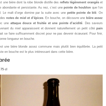
t une bière dont la robe blonde distille des
reflets légèrement orangés
et
 abondante et persistante. Au nez, c’est une
pointe de houblon
que l’on
rd. Le malt d’orge domine par la suite avec une
petite pointe de blé
. On
 des
notes de miel et d’épices
. En bouche, on découvre une
bière assez
ec une
attaque douce et fruitée et une pointe d’acidité
. Des saveurs
venant du miel apparaissent et donnent naturellement un petit côté
pain
sait se faire suffisamment discret pour ne pas devenir écœurant. Pour finir,
bonne longueur en bouche.
st une bière blonde assez commune mais plutôt bien équilibrée. La petit
ste en bouche est le plus intéressant dans cette bière.
brée
 75 cl