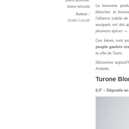
bière ambrée
,
La brasserie prod
bière blonde
blanches et brunes
Auteur :
l’alliance subtile d
André Lemalt
auxquels ont été aj
plusieurs épices. »
Ces bières sont p
peuple gaulois inst
la ville de Tours.
Découvrez aujourd’
Ambrée.
Turone Blo
6,5° – Dégustée en