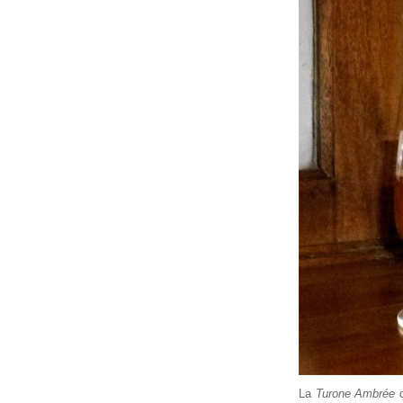
La
Turone Ambrée
d