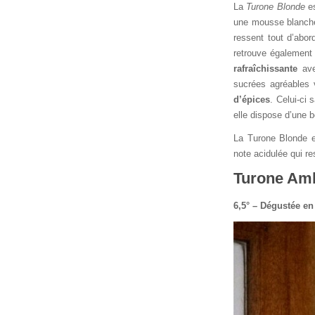
La
Turone Blonde
es
une mousse blanche
ressent tout d’abo
retrouve également
rafraîchissante
av
sucrées agréables 
d’épices
. Celui-ci 
elle dispose d’une 
La Turone Blonde e
note acidulée qui re
Turone Am
6,5° – Dégustée en