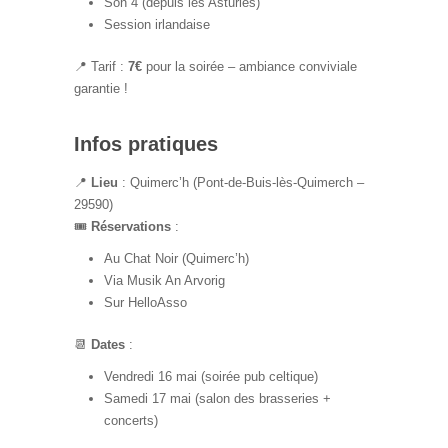
Son 4 (depuis les Asturies)
Session irlandaise
📍 Tarif :
7€
pour la soirée – ambiance conviviale
garantie !
Infos pratiques
📍
Lieu
: Quimerc’h (Pont-de-Buis-lès-Quimerch –
29590)
🎟️
Réservations
:
Au Chat Noir (Quimerc’h)
Via Musik An Arvorig
Sur HelloAsso
📆
Dates
:
Vendredi 16 mai (soirée pub celtique)
Samedi 17 mai (salon des brasseries +
concerts)