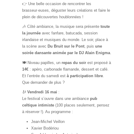
👉 Une belle occasion de rencontrer les
brasseur·euses, déguster leurs créations et faire le
plein de découvertes houblonnées !
🎶 Côté ambiance, la musique sera présente
toute
la journée
avec fanfare, batucada, session
irlandaise et musiques du monde. Le soir, place à
la scène avec
Du Bruit sur le Pont
, puis
une
soirée dansante animée par le DJ Alain Enigma
.
🍽️ Niveau papilles, un
repas du soir
est proposé à
14€
: apéro, carbonade flamande, dessert et café.
Et l’entrée du samedi est
à participation libre
.
Que demander de plus ?
🎻
Vendredi 16 mai
:
Le festival s’ouvre dans une ambiance
pub
celtique intimiste
(100 places seulement, pensez
à réserver !). Au programme :
Jean-Michel Veillon
Xavier Bodériou