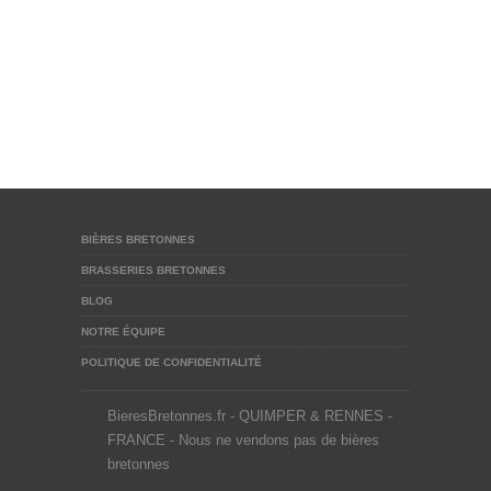
BIÈRES BRETONNES
BRASSERIES BRETONNES
BLOG
NOTRE ÉQUIPE
POLITIQUE DE CONFIDENTIALITÉ
BieresBretonnes.fr - QUIMPER & RENNES -
FRANCE - Nous ne vendons pas de bières
bretonnes