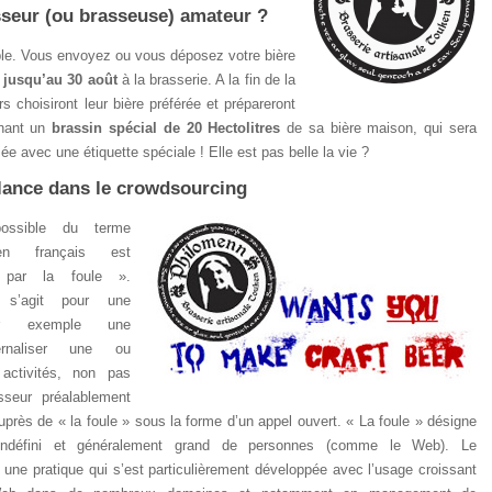
sseur (ou brasseuse) amateur ?
ple. Vous envoyez ou vous déposez votre bière
t jusqu’au 30 août
à la brasserie. A la fin de la
s choisiront leur bière préférée et prépareront
gnant un
brassin spécial de 20 Hectolitres
de sa bière maison, qui sera
 avec une étiquette spéciale ! Elle est pas belle la vie ?
lance dans le
crowdsourcing
possible du terme
 français est
n par la foule ».
l s’agit pour une
par exemple une
ternaliser une ou
activités, non pas
sseur préalablement
uprès de « la foule » sous la forme d’un appel ouvert. « La foule » désigne
indéfini et généralement grand de personnes (comme le Web). Le
 une pratique qui s’est particulièrement développée avec l’usage croissant