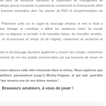
eb dans de nombreux domaines et notamment en management de
ratique permet d’exploiter le potentiel de connectivité et d’interactivité offert
e brasseur externalise donc les phases de R&D et d’expérimentation du
 Philomenn surfe sur la vague du brassage amateur et met la foule à
 faire émerger et contribuer à définir les tendances fortes du monde
prise va déguster et accéder à de nouvelles bières, de nouvelles recettes,
 en économisant du temps (et de l’argent), notamment en recherche et
ères et de brassage devraient également y trouver leur compte, notamment
rtunité de voir leur produit commercialisé par une brasserie de renom en
 nous saluons cette idée innovante dans le milieu. Nous espérons que
tillons parviendront jusqu’à Minihy-Tréguier, et qui sait, peut-être
leur enverra une de nos bières maison !
Brasseurs amateurs, à vous de jouer !