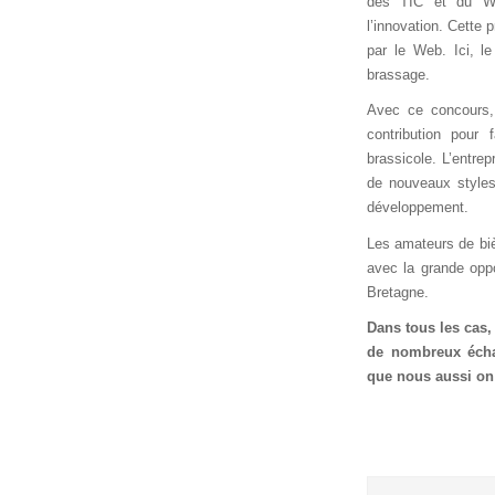
des TIC et du W
l’innovation. Cette p
par le Web. Ici, l
brassage.
Avec ce concours,
contribution pour
brassicole. L’entre
de nouveaux styles
développement.
Les amateurs de bi
avec la grande oppo
Bretagne.
Dans tous les cas,
de nombreux échan
que nous aussi on 