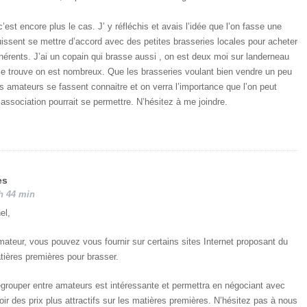
’est encore plus le cas. J’ y réfléchis et avais l’idée que l’on fasse une
issent se mettre d’accord avec des petites brasseries locales pour acheter
hérents. J’ai un copain qui brasse aussi , on est deux moi sur landerneau
 se trouve on est nombreux. Que les brasseries voulant bien vendre un peu
es amateurs se fassent connaitre et on verra l’importance que l’on peut
 association pourrait se permettre. N’hésitez à me joindre.
es
 h 44 min
el,
ateur, vous pouvez vous fournir sur certains sites Internet proposant du
tières premières pour brasser.
 regrouper entre amateurs est intéressante et permettra en négociant avec
oir des prix plus attractifs sur les matières premières. N’hésitez pas à nous