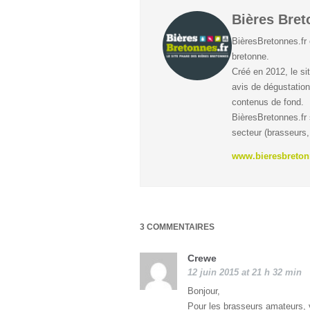
Bières Bre
BièresBretonnes.fr 
bretonne.
Créé en 2012, le si
avis de dégustation
contenus de fond.
BièresBretonnes.fr
secteur (brasseurs,
www.bieresbreton
3 COMMENTAIRES
Crewe
12 juin 2015 at 21 h 32 min
Bonjour,
Pour les brasseurs amateurs, v