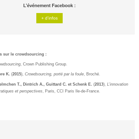
L’événement Facebook :
+ d’infos
s sur le crowdsourcing :
owdsourcing
, Crown Publishing Group.
bre K.
(
2015
),
Crowdsourcing, porté par la foule
, Broché.
elmchen T., Dintrich A., Guittard C. et Schenk E.
(
2013
),
L’innovation
pratiques et perspectives
, Paris, CCI Paris Ile-de-France.