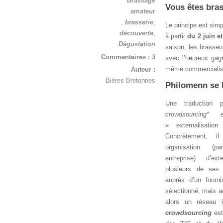
Brassage
Vous êtes bra
amateur
,
brasserie
,
Le principe est sim
découverte
,
à partir
du 2 juin e
Dégustation
saison, les brasseur
Commentaires :
3
avec l’heureux ga
même commercialisée
Auteur :
Bières Bretonnes
Philomenn se 
Une traduction 
crowdsourcing*
en
« externalisatio
Concrètement, i
organisation (
entreprise) d’ex
plusieurs de ses 
auprès d’un fourni
sélectionné, mais a
alors un réseau 
crowdsourcing
est