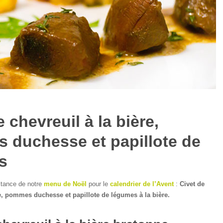
 chevreuil à la bière,
 duchesse et papillote de
s
istance de notre
menu de Noël
pour le
calendrier de l’Avent
:
Civet de
re, pommes duchesse et papillote de légumes à la bière.