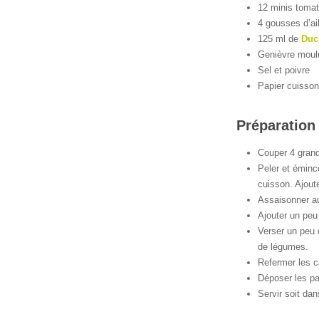
12 minis toma
4 gousses d’ai
125 ml de
Duc
Genièvre moulu
Sel et poivre
Papier cuisson
Préparation 
Couper 4 grands
Peler et éminc
cuisson. Ajout
Assaisonner au
Ajouter un peu
Verser un peu d
de légumes.
Refermer les ca
Déposer les pa
Servir soit da