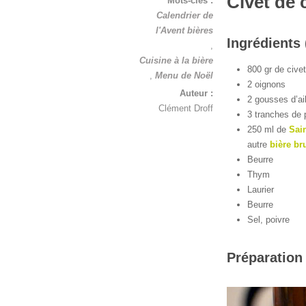
Civet de 
Mots-clés :
Calendrier de
l'Avent bières
Ingrédients 
,
Cuisine à la bière
800 gr de civet
,
Menu de Noël
2 oignons
Auteur :
2 gousses d’ai
Clément Droff
3 tranches de 
250 ml de
Sai
autre
bière br
Beurre
Thym
Laurier
Beurre
Sel, poivre
Préparation 