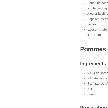
Dans une cocot
ajouter les oig
Ajouter la bière
Déposer les tr
seules).
Laisser mijote
bien cuite.
Pommes 
Ingrédients 
600 g de pomm
50 g de beurre
3 à 4 jaunes d’
Sel
Poivre
Préparation 