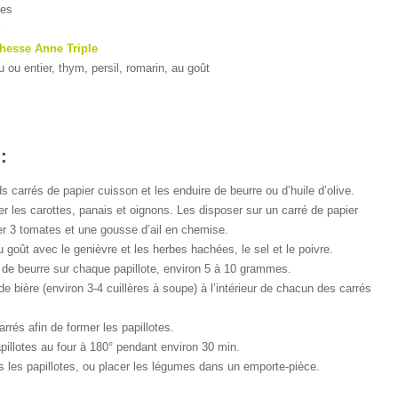
tes
l
hesse Anne Triple
 ou entier, thym, persil, romarin, au goût
:
 carrés de papier cuisson et les enduire de beurre ou d’huile d’olive.
er les carottes, panais et oignons. Les disposer sur un carré de papier
er 3 tomates et une gousse d’ail en chemise.
 goût avec le genièvre et les herbes hachées, le sel et le poivre.
 de beurre sur chaque papillote, environ 5 à 10 grammes.
e bière (environ 3-4 cuillères à soupe) à l’intérieur de chacun des carrés
rrés afin de former les papillotes.
pillotes au four à 180° pendant environ 30 min.
ns les papillotes, ou placer les légumes dans un emporte-pièce.