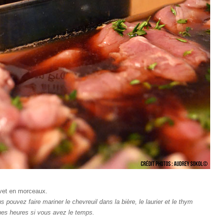
vet en morceaux.
s pouvez faire mariner le chevreuil dans la bière, le laurier et le thym
es heures si vous avez le temps.