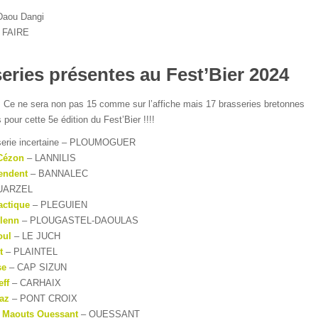
Daou Dangi
A FAIRE
eries présentes au Fest’Bier 2024
 Ce ne sera non pas 15 comme sur l’affiche mais 17 brasseries bretonnes
 pour cette 5e édition du Fest’Bier !!!!
sserie incertaine – PLOUMOGUER
 Cézon
– LANNILIS
endent
– BANNALEC
UARZEL
actique
– PLEGUIEN
rlenn
– PLOUGASTEL-DAOULAS
oul
– LE JUCH
t
– PLAINTEL
se
– CAP SIZUN
eff
– CARHAIX
az
– PONT CROIX
s Maouts Ouessant
– OUESSANT