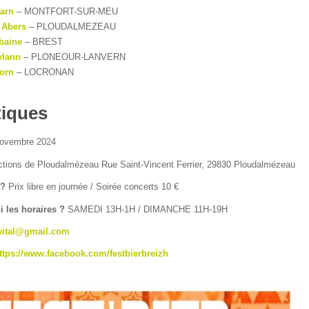
uarn
– MONTFORT-SUR-MEU
 Abers
– PLOUDALMEZEAU
rbaine
– BREST
ylann
– PLONEOUR-LANVERN
korn
– LOCRONAN
tiques
novembre 2024
ctions de Ploudalmézeau Rue Saint-Vincent Ferrier, 29830 Ploudalmézeau
 ?
Prix libre en journée / Soirée concerts 10 €
i les horaires ?
SAMEDI 13H-1H / DIMANCHE 11H-19H
gwital@gmail.com
ttps://www.facebook.com/festbierbreizh