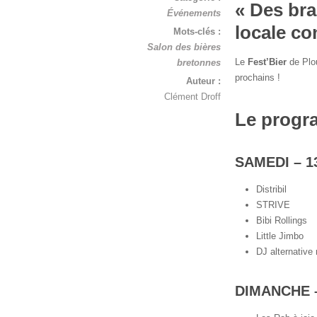
« Des bra
Événements
locale co
Mots-clés :
Salon des bières
Le
Fest’Bier
de Plou
bretonnes
prochains !
Auteur :
Clément Droff
Le progr
SAMEDI – 1
Distribil
STRIVE
Bibi Rollings
Little Jimbo
DJ alternative 
DIMANCHE –