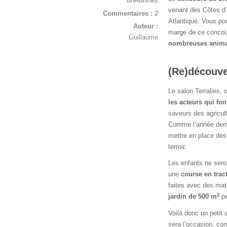
bretonnes
venant des Côtes d’A
Commentaires :
2
Atlantique. Vous po
Auteur :
marge de ce concour
Guillaume
nombreuses anima
(Re)découve
Le salon Terralies, 
les acteurs qui fon
saveurs des agriculte
Comme l’année derni
mettre en place des
terroir.
Les enfants ne sero
une
course en trac
faites avec des mat
2
jardin de 500 m
p
Voilà donc un petit 
sera l’occasion, co