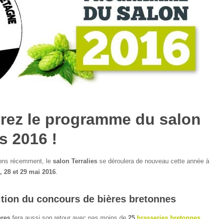
rez le programme du salon
es 2016 !
ons récemment, le
salon Terralies
se déroulera de nouveau cette année à
, 28 et 29 mai 2016
.
ition du concours de bières bretonnes
ères
fera aussi son retour avec pas moins de
25
brasseries bretonnes