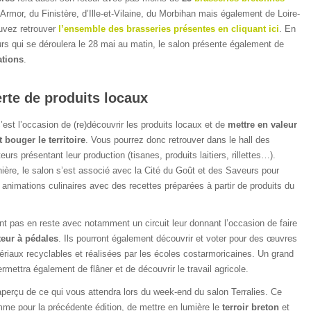
rmor, du Finistère, d’Ille-et-Vilaine, du Morbihan mais également de Loire-
uvez retrouver
l’ensemble des brasseries présentes en cliquant ici
. En
s qui se déroulera le 28 mai au matin, le salon présente également de
tions
.
rte de produits locaux
c’est l’occasion de (re)découvrir les produits locaux et de
mettre en valeur
t bouger le territoire
. Vous pourrez donc retrouver dans le hall des
urs présentant leur production (tisanes, produits laitiers, rillettes…).
ère, le salon s’est associé avec la Cité du Goût et des Saveurs pour
 animations culinaires avec des recettes préparées à partir de produits du
nt pas en reste avec notamment un circuit leur donnant l’occasion de faire
teur à pédales
. Ils pourront également découvrir et voter pour des œuvres
ériaux recyclables et réalisées par les écoles costarmoricaines. Un grand
ermettra également de flâner et de découvrir le travail agricole.
aperçu de ce qui vous attendra lors du week-end du salon Terralies. Ce
mme pour la précédente édition, de mettre en lumière le
terroir breton
et