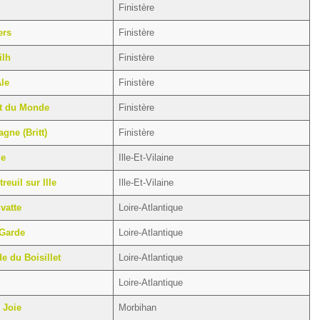
Finistère
ers
Finistère
ilh
Finistère
le
Finistère
ut du Monde
Finistère
gne (Britt)
Finistère
le
Ille-Et-Vilaine
reuil sur Ille
Ille-Et-Vilaine
vatte
Loire-Atlantique
 Garde
Loire-Atlantique
de du Boisillet
Loire-Atlantique
Loire-Atlantique
 Joie
Morbihan