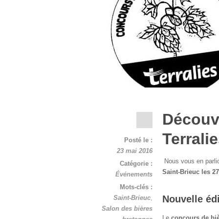
Découv
Terrali
Posté le :
23 mai 2016
Nous vous en parli
Catégorie :
Saint-Brieuc les 27
Événements
Mots-clés :
Nouvelle éd
Saint-Brieuc
,
Salon des bières
Le
concours de bi