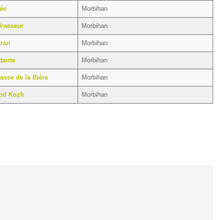
ée
Morbihan
Brasseur
Morbihan
tran
Morbihan
ttante
Morbihan
asse de la Bière
Morbihan
Mod Kozh
Morbihan