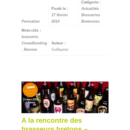
Catégorie :
Posté le :
Actualités
17 février
Brasseries
Permalien
2014
Bretonnes
Mots-clés :
brasserie
,
Crowdfunding
Auteur :
,
Rennes
Guillaume
A la rencontre des
brasseurs bretons –