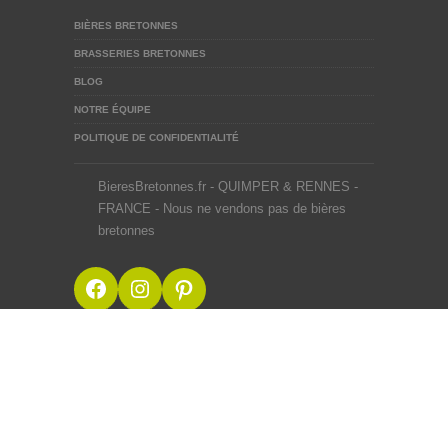
BIÈRES BRETONNES
BRASSERIES BRETONNES
BLOG
NOTRE ÉQUIPE
POLITIQUE DE CONFIDENTIALITÉ
BieresBretonnes.fr - QUIMPER & RENNES -
FRANCE - Nous ne vendons pas de bières
bretonnes
Facebook
Instagram
Pinterest
BieresBretonnes.fr © 2012-2026
Mentions Légales
Site créé en BZH avec ♥ du malt et du houblon par une
équipe de passionnés
Webdesigner Rennes