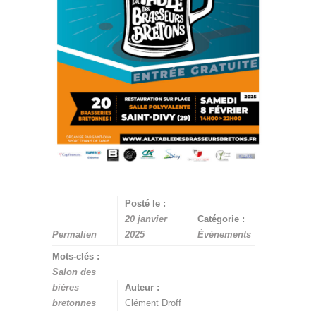
Posté le :
20 janvier
Catégorie :
Permalien
2025
Événements
Mots-clés :
Salon des
bières
Auteur :
bretonnes
Clément Droff