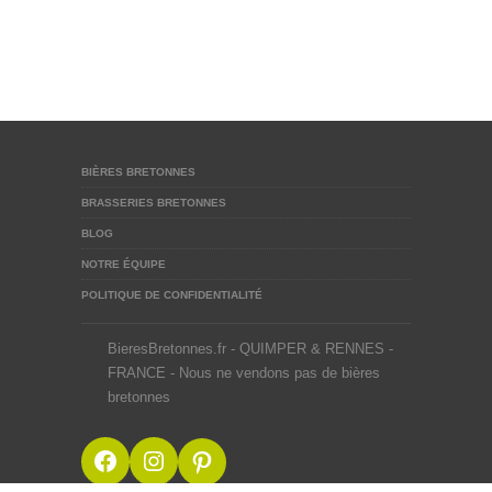
BIÈRES BRETONNES
BRASSERIES BRETONNES
BLOG
NOTRE ÉQUIPE
POLITIQUE DE CONFIDENTIALITÉ
BieresBretonnes.fr - QUIMPER & RENNES -
FRANCE - Nous ne vendons pas de bières
bretonnes
Facebook
Instagram
Pinterest