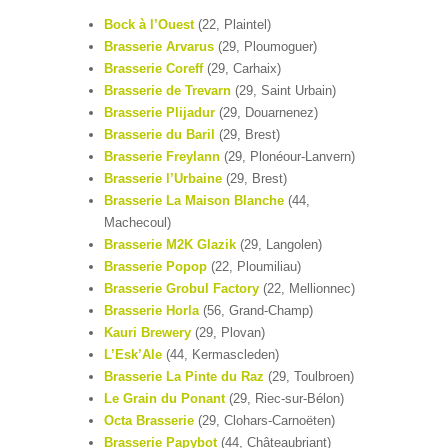
Bock à l’Ouest
(22, Plaintel)
Brasserie Arvarus
(29, Ploumoguer)
Brasserie Coreff
(29, Carhaix)
Brasserie de Trevarn
(29, Saint Urbain)
Brasserie Plijadur
(29, Douarnenez)
Brasserie du Baril
(29, Brest)
Brasserie Freylann
(29, Plonéour-Lanvern)
Brasserie l’Urbaine
(29, Brest)
Brasserie La Maison Blanche
(44,
Machecoul)
Brasserie M2K Glazik
(29, Langolen)
Brasserie Popop
(22, Ploumiliau)
Brasserie Grobul Factory
(22, Mellionnec)
Brasserie Horla
(56, Grand-Champ)
Kauri Brewery
(29, Plovan)
L’Esk’Ale
(44, Kermascleden)
Brasserie La Pinte du Raz
(29, Toulbroen)
Le Grain du Ponant
(29, Riec-sur-Bélon)
Octa Brasserie
(29, Clohars-Carnoëten)
Brasserie Papybot
(44, Châteaubriant)