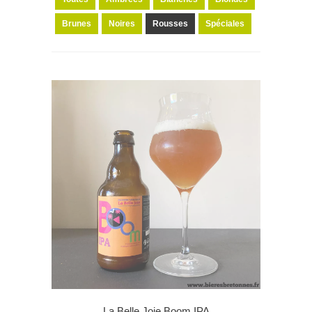
Brunes
Noires
Rousses
Spéciales
La Belle Joie Boom IPA